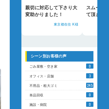
に運び出しをし
また何かあればお願いし
あっ
した！
たいと思いました！
した
東京都在住 S様
西東京市在住 A様
シーン別お客様の声
ごみ屋敷・空き家
0
オフィス・店舗
3
不用品・粗大ゴミ
245
単品回収
0
施設・病院
0