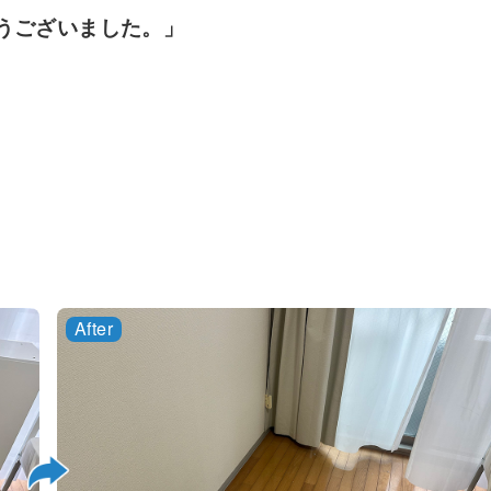
うございました。」
親切に対応して下さり大
スムーズ
変助かりました！
て頂きま
東京都在住 K様