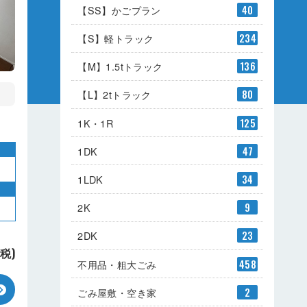
【SS】かごプラン
40
【S】軽トラック
234
【M】1.5tトラック
136
【L】2tトラック
80
1K・1R
125
1DK
47
1LDK
34
2K
9
2DK
23
+税)
不用品・粗大ごみ
458
ごみ屋敷・空き家
2