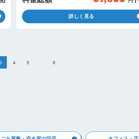
詳しく見る
3
4
5
…
8
ごみ屋敷・空き家の回収
オフィス・店