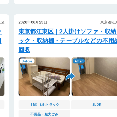
東区
2026年06月23日
東京都江
ッ
東京都江東区｜2人掛けソファ・収納
用
ック・収納棚・テーブルなどの不用
回収
【M】1.5tトラック
3LDK
不用品・粗大ごみ