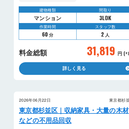
建物種類
間取り
マンション
3LDK
作業時間
スタッフ数
60
2
分
人
31,819
料金総額
円 (+
詳しく見る
2026年06月22日
東京都杉
東京都杉並区｜収納家具・大量の木材
などの不用品回収