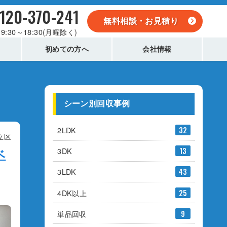
120-370-241
無料相談・お見積り
9:30～18:30(月曜除く)
初めての方へ
会社情報
シーン別回収事例
2LDK
32
立区
3DK
13
ベ
3LDK
43
4DK以上
25
単品回収
9