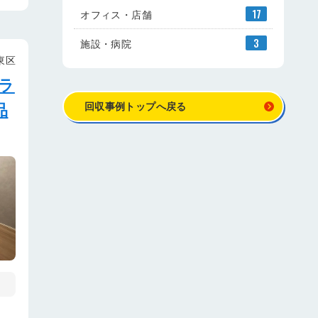
オフィス・店舗
17
施設・病院
3
東区
ラ
品
回収事例トップへ戻る