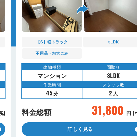
【S】軽トラック
3LDK
不用品・粗大ごみ
建物種類
間取り
マンション
3LDK
作業時間
スタッフ数
45
2
分
人
31,800
料金総額
税)
円 (
詳しく見る