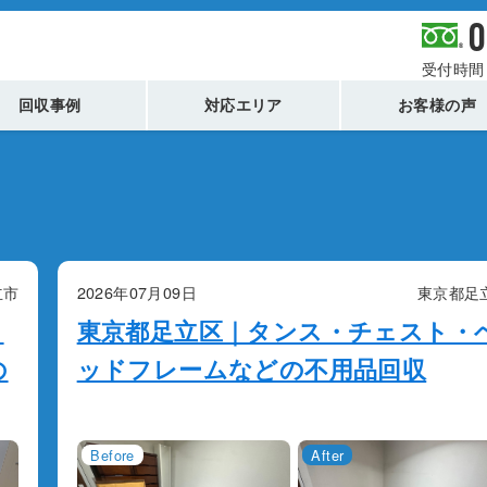
0
受付時間 
回収事例
対応エリア
お客様の声
立市
2026年07月09日
東京都足
・
東京都足立区｜タンス・チェスト・
の
ッドフレームなどの不用品回収