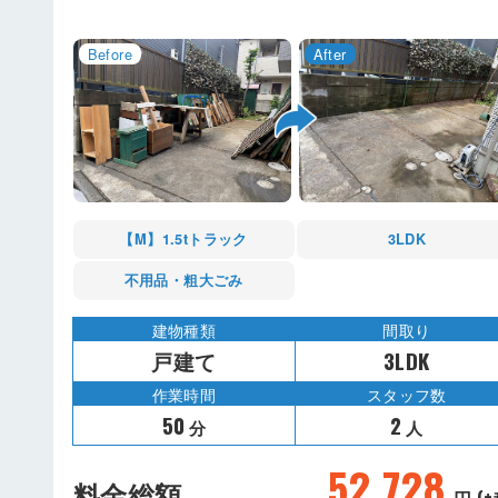
【M】1.5tトラック
3LDK
不用品・粗大ごみ
建物種類
間取り
戸建て
3LDK
作業時間
スタッフ数
50
2
分
人
52,728
料金総額
円 (+