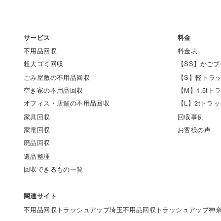
サービス
料金
不用品回収
料金表
粗大ゴミ回収
【SS】かごプ
ごみ屋敷の不用品回収
【S】軽トラ
空き家の不用品回収
【M】1.5t
オフィス・店舗の不用品回収
【L】2tトラ
家具回収
回収事例
家電回収
お客様の声
廃品回収
遺品整理
回収できるもの一覧
関連サイト
不用品回収トラッシュアップ埼玉
不用品回収トラッシュアップ神