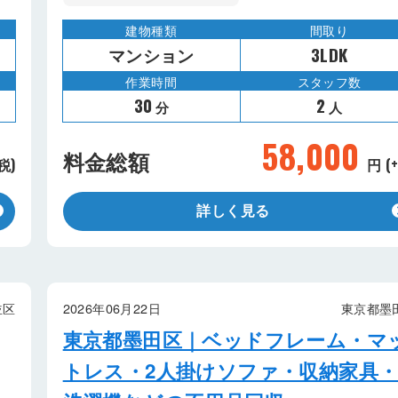
建物種類
間取り
マンション
3LDK
作業時間
スタッフ数
30
2
分
人
58,000
料金総額
税)
円 (
詳しく見る
並区
2026年06月22日
東京都墨
東京都墨田区｜ベッドフレーム・マ
トレス・2人掛けソファ・収納家具