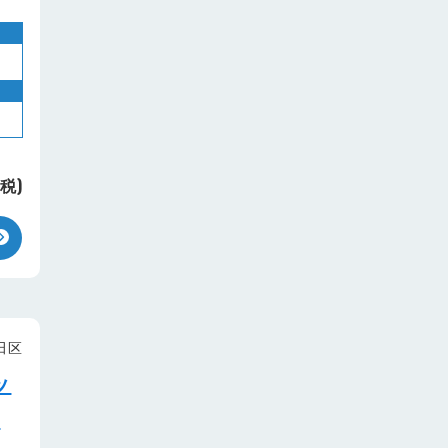
+税)
田区
ッ
・