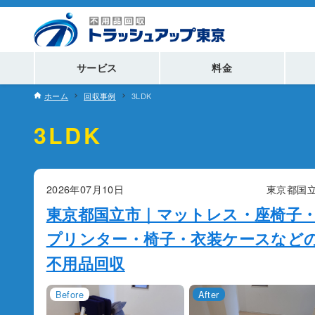
サービス
料金
ホーム
回収事例
3LDK
3LDK
2026年07月10日
東京都国
東京都国立市｜マットレス・座椅子
プリンター・椅子・衣装ケースなど
不用品回収