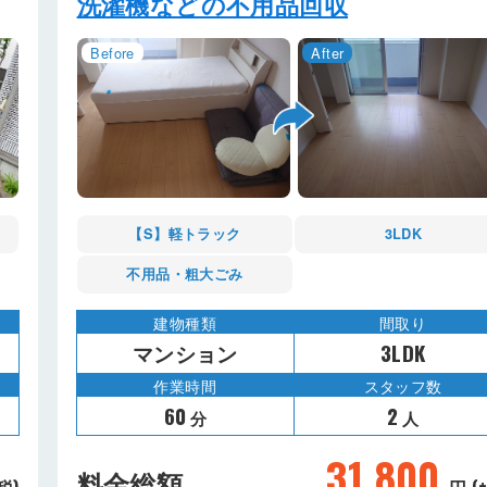
洗濯機などの不用品回収
【S】軽トラック
3LDK
不用品・粗大ごみ
建物種類
間取り
マンション
3LDK
作業時間
スタッフ数
60
2
分
人
31,800
料金総額
税)
円 (