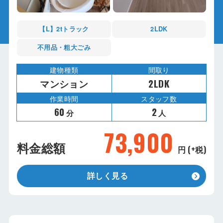
【L】2tトラック
2LDK
不用品・粗大ごみ
建物種類
間取り
マンション
2LDK
作業時間
スタッフ数
60
2
分
人
73,900
料金総額
円 (+税)
詳しく見る