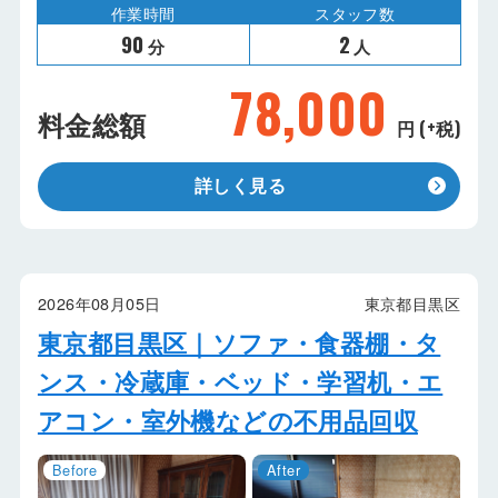
作業時間
スタッフ数
90
2
分
人
78,000
料金総額
円 (+税)
詳しく見る
2026年08月05日
東京都目黒区
東京都目黒区｜ソファ・食器棚・タ
ンス・冷蔵庫・ベッド・学習机・エ
アコン・室外機などの不用品回収