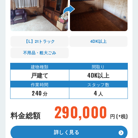
【L】2tトラック
4DK以上
不用品・粗大ごみ
建物種類
間取り
戸建て
4DK以上
作業時間
スタッフ数
240
4
分
人
290,000
料金総額
円 (+税)
詳しく見る