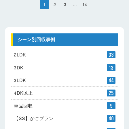
1
2
3
…
14
シーン別回収事例
2LDK
33
3DK
13
3LDK
44
4DK以上
25
単品回収
9
【SS】かごプラン
40