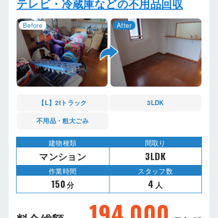
テレビ・冷蔵庫などの不用品回収
【L】2tトラック
3LDK
不用品・粗大ごみ
建物種類
間取り
マンション
3LDK
作業時間
スタッフ数
150
4
分
人
194,000