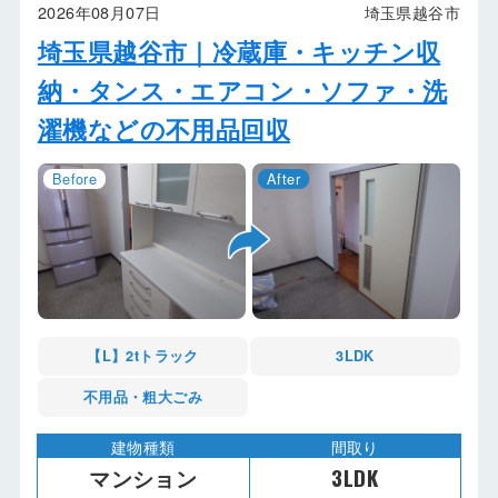
2026年08月07日
埼玉県越谷市
埼玉県越谷市｜冷蔵庫・キッチン収
納・タンス・エアコン・ソファ・洗
濯機などの不用品回収
【L】2tトラック
3LDK
不用品・粗大ごみ
建物種類
間取り
マンション
3LDK