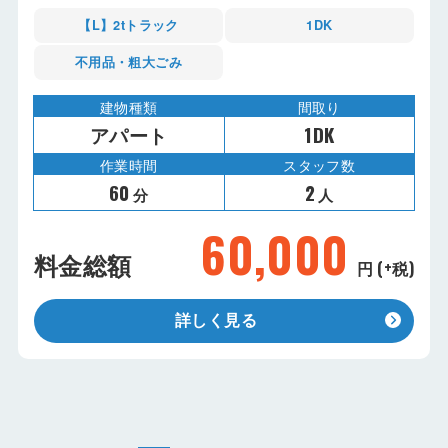
【L】2tトラック
1DK
不用品・粗大ごみ
建物種類
間取り
アパート
1DK
作業時間
スタッフ数
60
2
分
人
60,000
料金総額
円 (+税)
詳しく見る