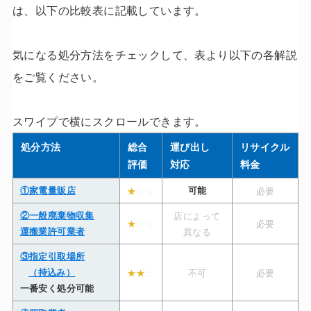
は、以下の比較表に記載しています。
気になる処分方法をチェックして、表より以下の各解説
をご覧ください。
スワイプで横にスクロールできます。
処分方法
総合
運び出し
リサイクル
評価
対応
料金
①家電量販店
★
☆☆
可能
必要
②一般廃棄物収集
店によって
★
☆☆
必要
運搬業許可業者
異なる
③指定引取場所
（持込み）
★★
☆
不可
必要
一番安く処分可能