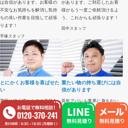
は自信があります。お客様の
があります。ご対応したお客
不安なお気持ちを解消し気持
様がもう一度ご依頼頂けるよ
ちの良い作業を目指して頑張
う、これからも頑張ります！
ります！
田中スタッフ
手塚スタッフ
とにかくお客様を喜ばせた
重たい物の持ち運びには自
い
信があります
普段は法人様からのご依頼を
長年アパレル業界に身をおい
主に担当させて頂いておりま
てきた為、丁寧な接客に自信
す。お客様への丁寧な言葉遣
があります！体力にも自信が
いと、細かなご要望に応じた
あるので、どんなに大変な作