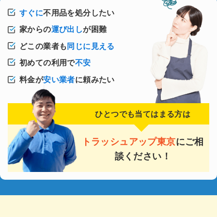
すぐに
不用品を処分したい
家からの
運び出し
が困難
どこの業者も
同じに見える
初めての利用で
不安
料金が
安い業者
に頼みたい
ひとつでも当てはまる方は
トラッシュアップ東京
にご相
談ください！