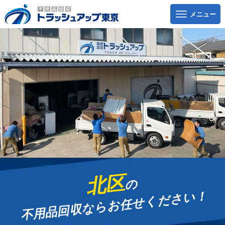
北区
の
お任せください！
不用品回収なら