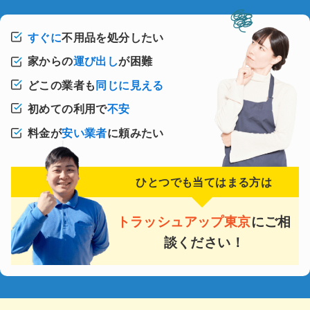
すぐに
不用品を処分したい
家からの
運び出し
が困難
どこの業者も
同じに見える
初めての利用で
不安
料金が
安い業者
に頼みたい
ひとつでも当てはまる方は
トラッシュアップ東京
にご相
談ください！