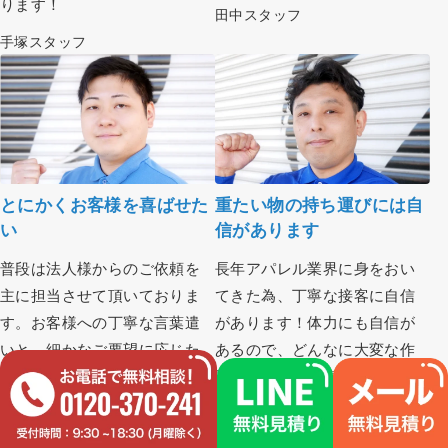
ります！
田中スタッフ
手塚スタッフ
とにかくお客様を喜ばせた
重たい物の持ち運びには自
い
信があります
普段は法人様からのご依頼を
長年アパレル業界に身をおい
主に担当させて頂いておりま
てきた為、丁寧な接客に自信
す。お客様への丁寧な言葉遣
があります！体力にも自信が
いと、細かなご要望に応じた
あるので、どんなに大変な作
作業には自信があります！
業でも最後まで責任を持って
ご対応します！
谷口スタッフ
藤原スタッフ