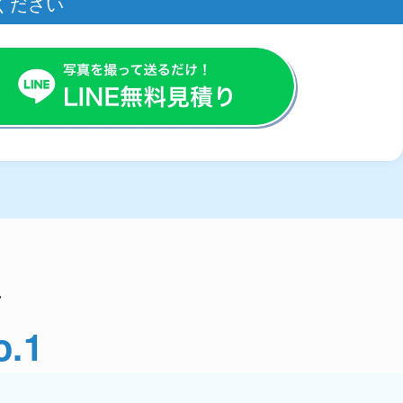
ください
声
.1