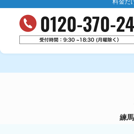
料金だ
練