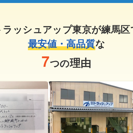
トラッシュアップ東京が練馬区
最安値・高品質
な
7
理由
つの