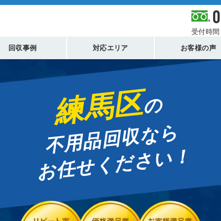
0
受付時間 
回収事例
対応エリア
お客様の声
練馬区
の
不用品回収なら
お任せください！