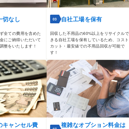
一切なし
自社工場を保有
03
ず全ての費用を含めた
回収した不用品の60%以上をリサイクルで
金にご納得いただいて
きる自社工場を保有しているため、コスト
調整をいたします！
カット・最安値での不用品回収が可能で
す！
のキャンセル費
複雑なオプション料金は
07