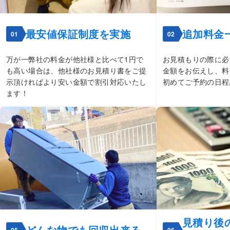
最安値保証制度を実施
追加料金
01
02
万が一弊社の料金が他社様と比べて1円で
お見積もりの際に必
も高い場合は、他社様のお見積り書をご提
金額をお伝えし、料
示頂ければより安い金額で割引対応いたし
初めてご予約の日程
ます！
見積り後
どんな物でも回収出来る
05
06