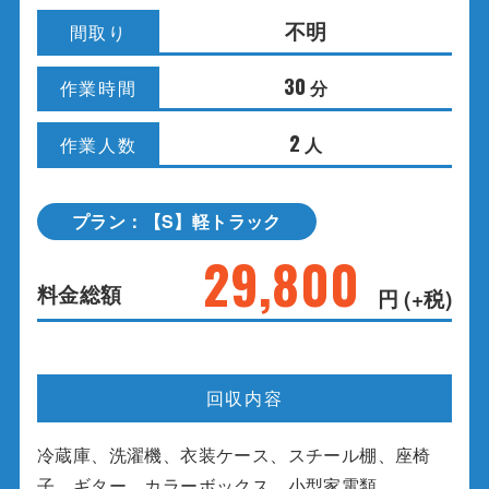
不明
間取り
30
分
作業時間
2
人
作業人数
プラン：【S】軽トラック
29,800
料金総額
円 (+税)
回収内容
冷蔵庫、洗濯機、衣装ケース、スチール棚、座椅
子、ギター、カラーボックス、小型家電類