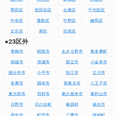
墨田区
世田谷区
台東区
千代田区
中央区
豊島区
中野区
練馬区
文京区
港区
目黒区
●23区外
青梅市
昭島市
あきる野市
奥多摩町
稲城市
清瀬市
国立市
小金井市
国分寺市
小平市
狛江市
立川市
多摩市
調布市
西東京市
八王子市
東大和市
羽村市
東久留米市
東村山市
日野市
日の出町
檜原村
福生市
府中市
町田市
三鷹市
瑞穂町