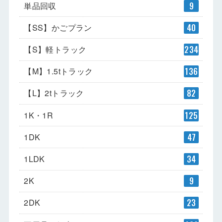
単品回収
9
【SS】かごプラン
40
【S】軽トラック
234
【M】1.5tトラック
136
【L】2tトラック
82
1K・1R
125
1DK
47
1LDK
34
2K
9
2DK
23