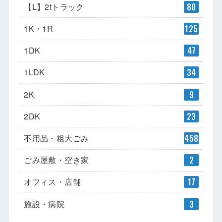
【L】2tトラック
80
1K・1R
125
1DK
47
1LDK
34
2K
9
2DK
23
不用品・粗大ごみ
458
ごみ屋敷・空き家
2
オフィス・店舗
17
施設・病院
3