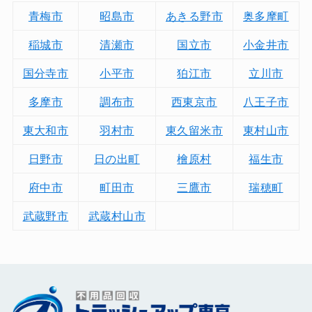
青梅市
昭島市
あきる野市
奥多摩町
稲城市
清瀬市
国立市
小金井市
国分寺市
小平市
狛江市
立川市
多摩市
調布市
西東京市
八王子市
東大和市
羽村市
東久留米市
東村山市
日野市
日の出町
檜原村
福生市
府中市
町田市
三鷹市
瑞穂町
武蔵野市
武蔵村山市