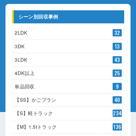
シーン別回収事例
2LDK
32
3DK
13
3LDK
43
4DK以上
25
単品回収
9
【SS】かごプラン
40
【S】軽トラック
234
【M】1.5tトラック
136