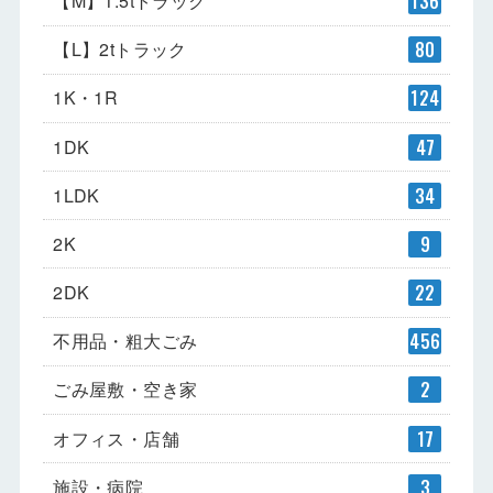
【M】1.5tトラック
136
【L】2tトラック
80
1K・1R
124
1DK
47
1LDK
34
2K
9
2DK
22
不用品・粗大ごみ
456
ごみ屋敷・空き家
2
オフィス・店舗
17
施設・病院
3