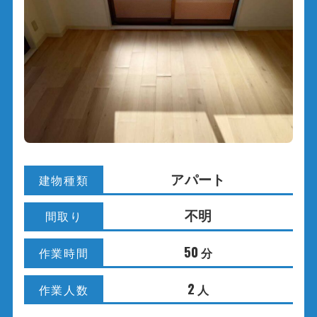
アパート
建物種類
不明
間取り
50
分
作業時間
2
人
作業人数