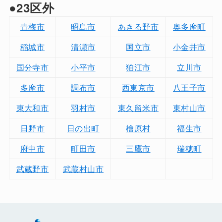
●23区外
青梅市
昭島市
あきる野市
奥多摩町
稲城市
清瀬市
国立市
小金井市
国分寺市
小平市
狛江市
立川市
多摩市
調布市
西東京市
八王子市
東大和市
羽村市
東久留米市
東村山市
日野市
日の出町
檜原村
福生市
府中市
町田市
三鷹市
瑞穂町
武蔵野市
武蔵村山市