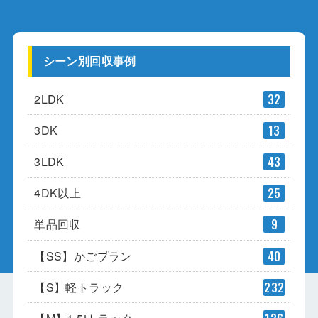
シーン別回収事例
2LDK
32
3DK
13
3LDK
43
4DK以上
25
単品回収
9
【SS】かごプラン
40
【S】軽トラック
232