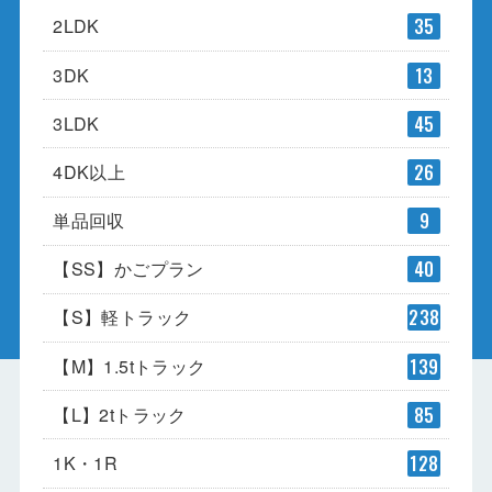
2LDK
35
3DK
13
3LDK
45
4DK以上
26
単品回収
9
【SS】かごプラン
40
【S】軽トラック
238
【M】1.5tトラック
139
【L】2tトラック
85
1K・1R
128