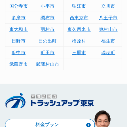
国分寺市
小平市
狛江市
立川市
多摩市
調布市
西東京市
八王子市
東大和市
羽村市
東久留米市
東村山市
日野市
日の出町
檜原村
福生市
府中市
町田市
三鷹市
瑞穂町
武蔵野市
武蔵村山市
料金プラン