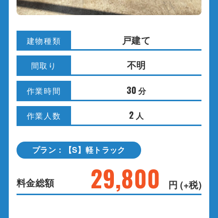
戸建て
建物種類
不明
間取り
30
分
作業時間
2
人
作業人数
プラン：【S】軽トラック
29,800
料金総額
円 (+税)