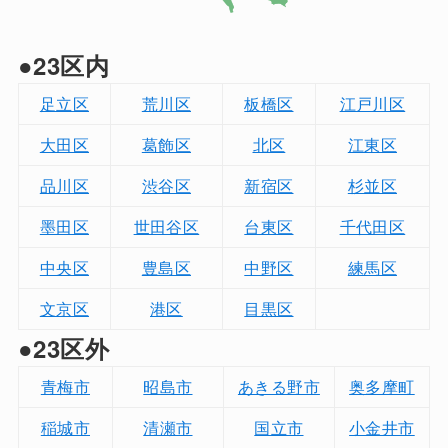
●23区内
足立区
荒川区
板橋区
江戸川区
大田区
葛飾区
北区
江東区
品川区
渋谷区
新宿区
杉並区
墨田区
世田谷区
台東区
千代田区
中央区
豊島区
中野区
練馬区
文京区
港区
目黒区
●23区外
青梅市
昭島市
あきる野市
奥多摩町
稲城市
清瀬市
国立市
小金井市