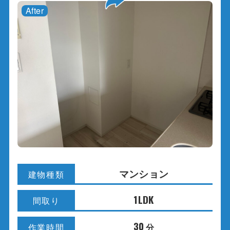
マンション
建物種類
1LDK
間取り
30
分
作業時間