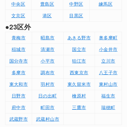
中央区
豊島区
中野区
練馬区
文京区
港区
目黒区
●23区外
青梅市
昭島市
あきる野市
奥多摩町
稲城市
清瀬市
国立市
小金井市
国分寺市
小平市
狛江市
立川市
多摩市
調布市
西東京市
八王子市
東大和市
羽村市
東久留米市
東村山市
日野市
日の出町
檜原村
福生市
府中市
町田市
三鷹市
瑞穂町
武蔵野市
武蔵村山市