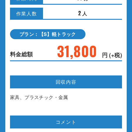
2
人
作業人数
プラン：【S】軽トラック
31,800
料金総額
円 (+税)
回収内容
家具、プラスチック・金属
コメント