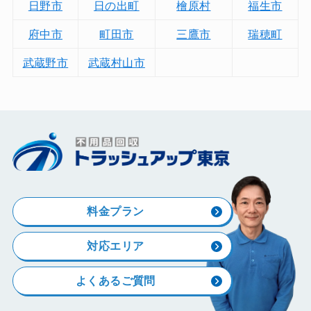
日野市
日の出町
檜原村
福生市
府中市
町田市
三鷹市
瑞穂町
武蔵野市
武蔵村山市
料金プラン
対応エリア
よくあるご質問