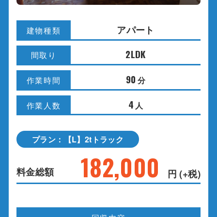
アパート
建物種類
2LDK
間取り
90
分
作業時間
4
人
作業人数
プラン：【L】2tトラック
182,000
料金総額
円 (+税)