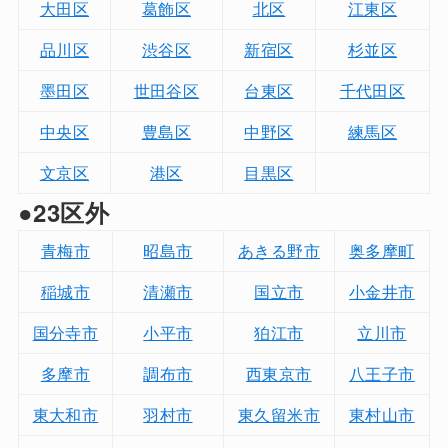
大田区
葛飾区
北区
江東区
品川区
渋谷区
新宿区
杉並区
墨田区
世田谷区
台東区
千代田区
中央区
豊島区
中野区
練馬区
文京区
港区
目黒区
●23区外
青梅市
昭島市
あきる野市
奥多摩町
稲城市
清瀬市
国立市
小金井市
国分寺市
小平市
狛江市
立川市
多摩市
調布市
西東京市
八王子市
東大和市
羽村市
東久留米市
東村山市