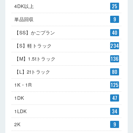
4DK以上
25
単品回収
9
【SS】かごプラン
40
【S】軽トラック
234
【M】1.5tトラック
136
【L】2tトラック
80
1K・1R
125
1DK
47
1LDK
34
2K
9