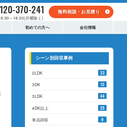
120-370-241
無料相談・お見積り
9:30～18:30(月曜除く)
初めての方へ
会社情報
シーン別回収事例
2LDK
33
3DK
13
区
3LDK
44
4DK以上
25
単品回収
9