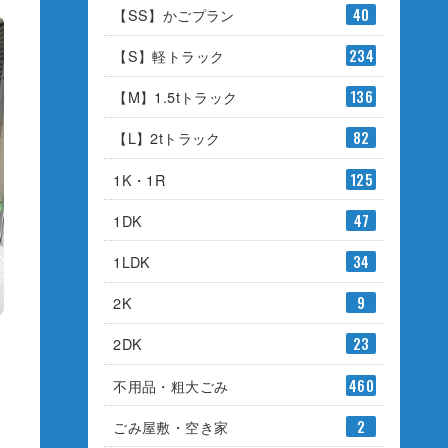
【SS】かごプラン
40
【S】軽トラック
234
【M】1.5tトラック
136
【L】2tトラック
82
1K・1R
125
1DK
47
1LDK
34
2K
9
2DK
23
不用品・粗大ごみ
460
ごみ屋敷・空き家
2