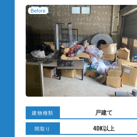
戸建て
建物種類
4DK以上
間取り