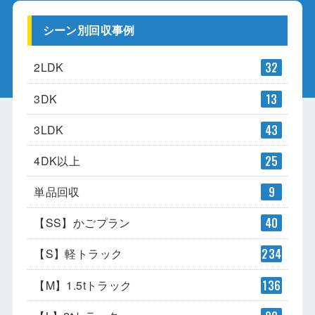
シーン別回収事例
2LDK
32
3DK
13
3LDK
43
4DK以上
25
単品回収
9
【SS】かごプラン
40
【S】軽トラック
234
【M】1.5tトラック
136