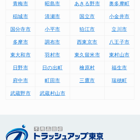
青梅市
昭島市
あきる野市
奥多摩町
稲城市
清瀬市
国立市
小金井市
国分寺市
小平市
狛江市
立川市
多摩市
調布市
西東京市
八王子市
東大和市
羽村市
東久留米市
東村山市
日野市
日の出町
檜原村
福生市
府中市
町田市
三鷹市
瑞穂町
武蔵野市
武蔵村山市