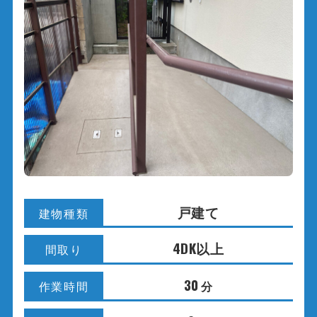
戸建て
建物種類
4DK以上
間取り
30
分
作業時間