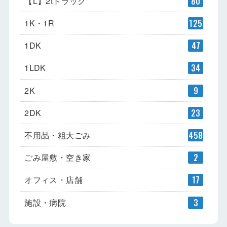
【L】2tトラック
80
1K・1R
125
1DK
47
1LDK
34
2K
9
2DK
23
不用品・粗大ごみ
458
ごみ屋敷・空き家
2
オフィス・店舗
17
施設・病院
3