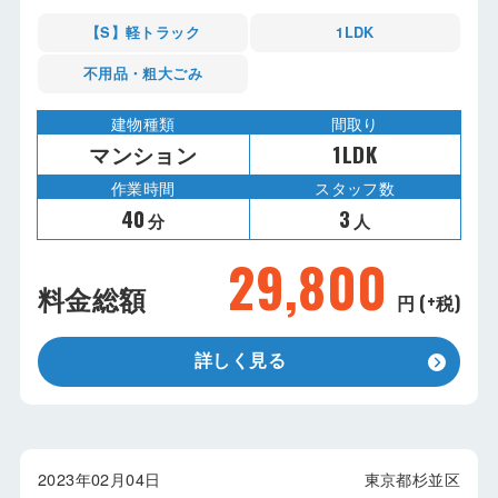
【S】軽トラック
1LDK
不用品・粗大ごみ
建物種類
間取り
マンション
1LDK
作業時間
スタッフ数
40
3
分
人
29,800
料金総額
円 (+税)
詳しく見る
2023年02月04日
東京都杉並区