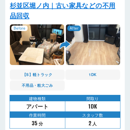
杉並区堀ノ内｜古い家具などの不用
品回収
【S】軽トラック
1DK
不用品・粗大ごみ
建物種類
間取り
アパート
1DK
作業時間
スタッフ数
35
2
分
人