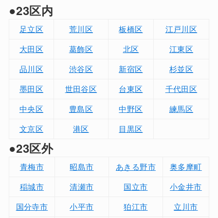
●23区内
足立区
荒川区
板橋区
江戸川区
大田区
葛飾区
北区
江東区
品川区
渋谷区
新宿区
杉並区
墨田区
世田谷区
台東区
千代田区
中央区
豊島区
中野区
練馬区
文京区
港区
目黒区
●23区外
青梅市
昭島市
あきる野市
奥多摩町
稲城市
清瀬市
国立市
小金井市
国分寺市
小平市
狛江市
立川市