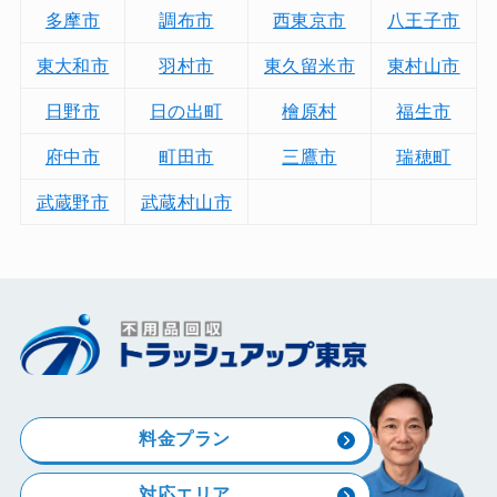
多摩市
調布市
西東京市
八王子市
東大和市
羽村市
東久留米市
東村山市
日野市
日の出町
檜原村
福生市
府中市
町田市
三鷹市
瑞穂町
武蔵野市
武蔵村山市
料金プラン
対応エリア