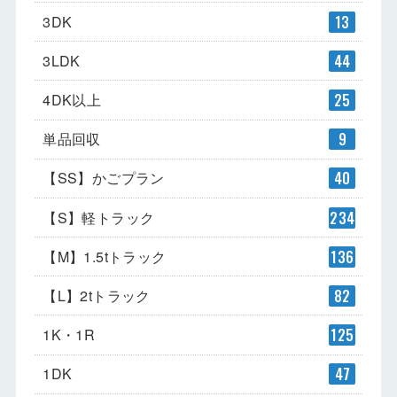
3DK
13
3LDK
44
4DK以上
25
単品回収
9
【SS】かごプラン
40
【S】軽トラック
234
【M】1.5tトラック
136
【L】2tトラック
82
1K・1R
125
1DK
47