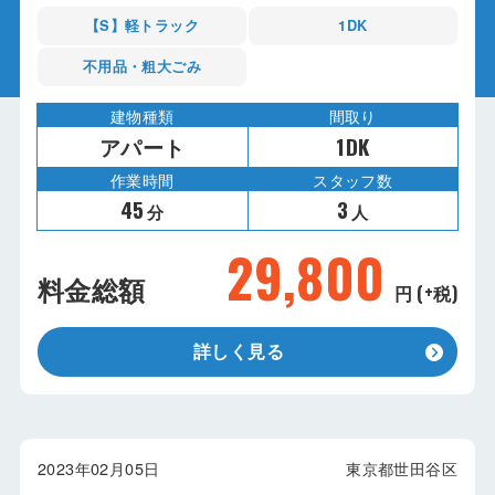
【S】軽トラック
1DK
不用品・粗大ごみ
建物種類
間取り
アパート
1DK
作業時間
スタッフ数
45
3
分
人
29,800
料金総額
円 (+税)
詳しく見る
2023年02月05日
東京都世田谷区