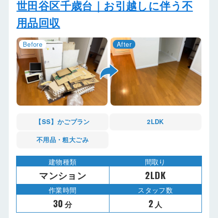
世田谷区千歳台｜お引越しに伴う不
用品回収
【SS】かごプラン
2LDK
不用品・粗大ごみ
建物種類
間取り
マンション
2LDK
作業時間
スタッフ数
30
2
分
人