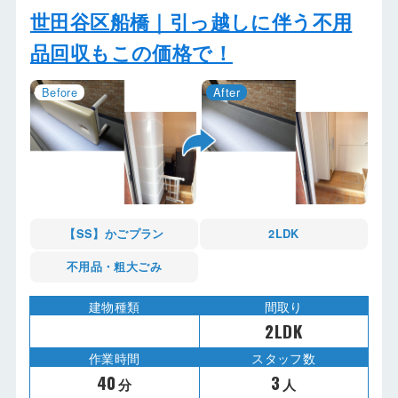
世田谷区船橋｜引っ越しに伴う不用
品回収もこの価格で！
【SS】かごプラン
2LDK
不用品・粗大ごみ
建物種類
間取り
2LDK
作業時間
スタッフ数
40
3
分
人