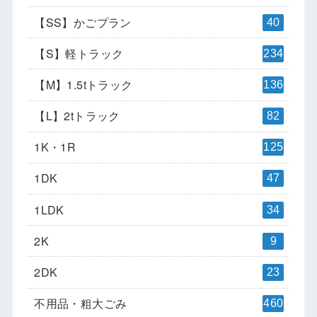
【SS】かごプラン
40
【S】軽トラック
234
【M】1.5tトラック
136
【L】2tトラック
82
1K・1R
125
1DK
47
1LDK
34
2K
9
2DK
23
不用品・粗大ごみ
460