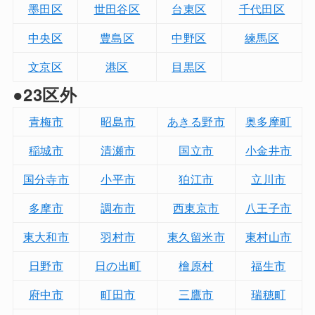
墨田区
世田谷区
台東区
千代田区
中央区
豊島区
中野区
練馬区
文京区
港区
目黒区
●23区外
青梅市
昭島市
あきる野市
奥多摩町
稲城市
清瀬市
国立市
小金井市
国分寺市
小平市
狛江市
立川市
多摩市
調布市
西東京市
八王子市
東大和市
羽村市
東久留米市
東村山市
日野市
日の出町
檜原村
福生市
府中市
町田市
三鷹市
瑞穂町