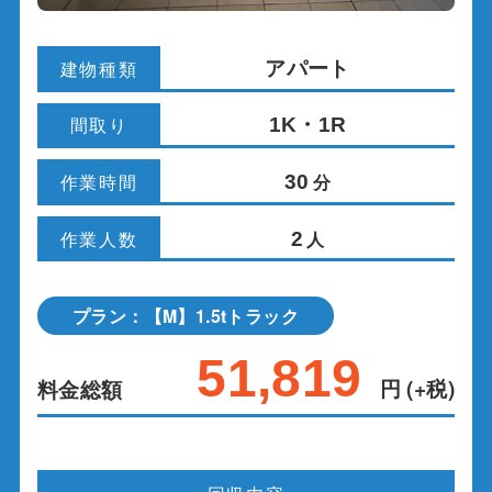
建物種類
アパート
間取り
1K・1R
作業時間
30
分
作業人数
2
人
プラン：【M】1.5tトラック
51,819
円 (+税)
料金総額