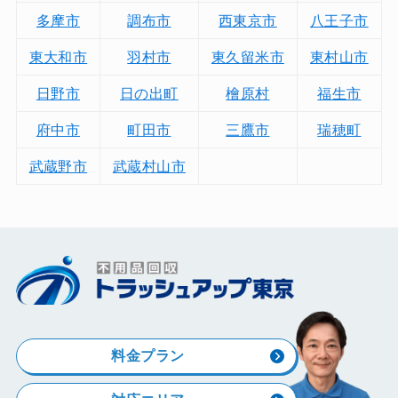
多摩市
調布市
西東京市
八王子市
東大和市
羽村市
東久留米市
東村山市
日野市
日の出町
檜原村
福生市
府中市
町田市
三鷹市
瑞穂町
武蔵野市
武蔵村山市
料金プラン