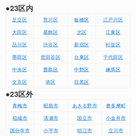
●23区内
足立区
荒川区
板橋区
江戸川区
大田区
葛飾区
北区
江東区
品川区
渋谷区
新宿区
杉並区
墨田区
世田谷区
台東区
千代田区
中央区
豊島区
中野区
練馬区
文京区
港区
目黒区
●23区外
青梅市
昭島市
あきる野市
奥多摩町
稲城市
清瀬市
国立市
小金井市
国分寺市
小平市
狛江市
立川市