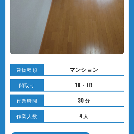
マンション
建物種類
1K・1R
間取り
30
分
作業時間
4
人
作業人数