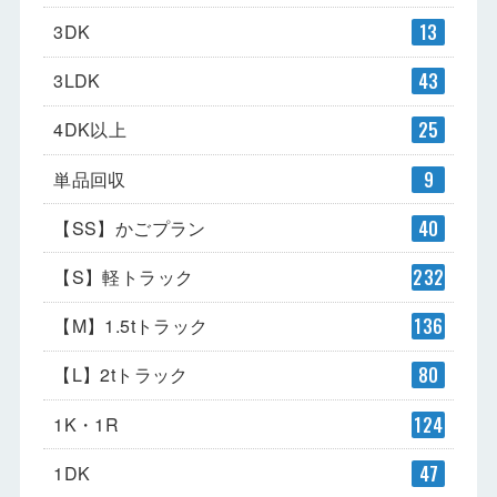
3DK
13
3LDK
43
4DK以上
25
単品回収
9
【SS】かごプラン
40
【S】軽トラック
232
【M】1.5tトラック
136
【L】2tトラック
80
1K・1R
124
1DK
47